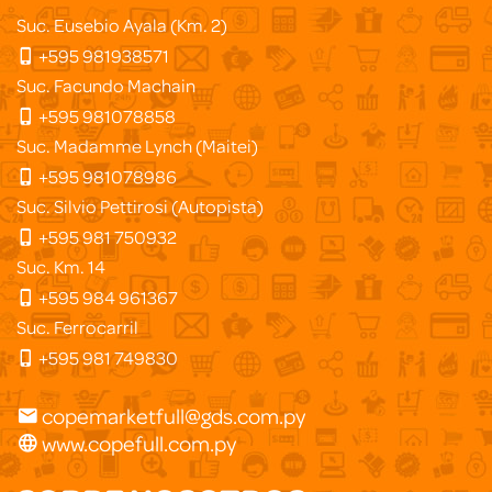
Suc. Eusebio Ayala (Km. 2)
+595 981938571
Suc. Facundo Machain
+595 981078858
Suc. Madamme Lynch (Maitei)
+595 981078986
Suc. Silvio Pettirosi (Autopista)
+595 981 750932
Suc. Km. 14
+595 984 961367
Suc. Ferrocarril
+595 981 749830
copemarketfull@gds.com.py
www.copefull.com.py