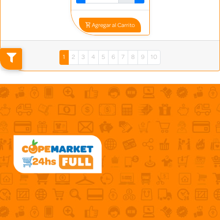
Agregar al Carrito
1
2
3
4
5
6
7
8
9
10