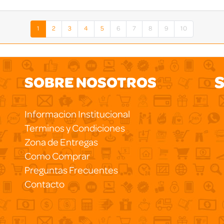
1
2
3
4
5
6
7
8
9
10
S
SOBRE NOSOTROS
Informacion Institucional
Terminos y Condiciones
Zona de Entregas
Como Comprar
Preguntas Frecuentes
Contacto