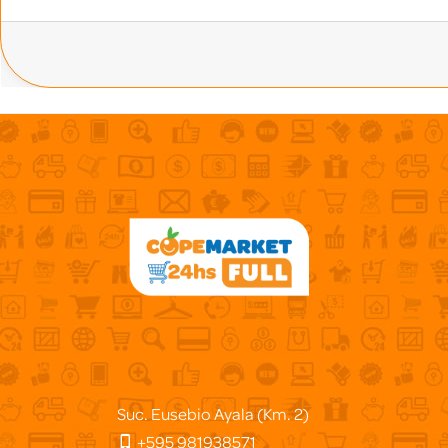
Suc. Eusebio Ayala (Km. 2)
+595 981938571