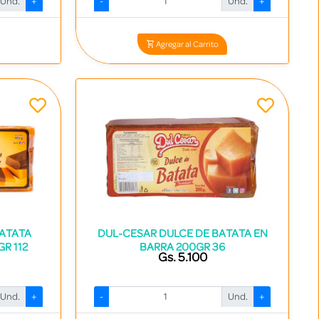
Und.
+
-
Und.
+
0
Codigo: 2307 - 7840531001632
Agregar al Carrito
BATATA
DUL-CESAR DULCE DE BATATA EN
R 112
BARRA 200GR 36
Gs. 5.100
Und.
+
-
Und.
+
0
Codigo: 2297 - 7840531000130