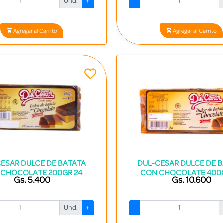
Und.
+
-
Codigo: 6745 - 7790036006277
Codigo: 6744 - 779003600626
Agregar al Carrito
Agregar al Carrito
ESAR DULCE DE BATATA
DUL-CESAR DULCE DE 
 CHOCOLATE 200GR 24
CON CHOCOLATE 400G
Gs. 5.400
Gs. 10.600
Und.
+
-
Codigo: 2300 - 7840531000406
Codigo: 2299 - 784053100039