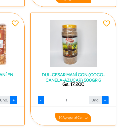
ANÍ EN
DUL-CESAR MANÍ CON (COCO-
CANELA-AZUCAR) 500GR 6
Gs. 17.200
Und.
+
-
Und.
+
6
Codigo: 2305 - 7840531000420
Agregar al Carrito