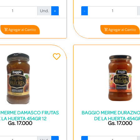
Und.
+
-
Codigo: 16473 - 7840536000616
Codigo: 16480 - 784053600168
Agregar al Carrito
Agregar al Carrito
 MERME DAMASCO FRUTAS
BAGGIO MERME DURAZNO
 LA HUERTA 454GR 12
DE LA HUERTA 454GR
Gs. 17.000
Gs. 17.000