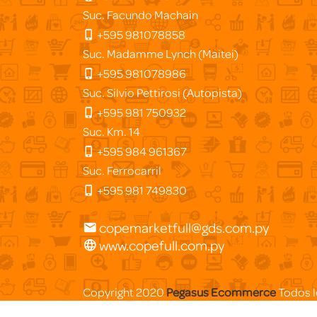
Suc. Facundo Machain
+595 981078858
Suc. Madamme Lynch (Maitei)
+595 981078986
Suc. Silvio Pettirosi (Autopista)
+595 981 750932
Suc. Km. 14
+595 984 961367
Suc. Ferrocarril
+595 981 749830
copemarketfull@gds.com.py
www.copefull.com.py
Copyright 2020
Pegasus Ecommerce
Todos l