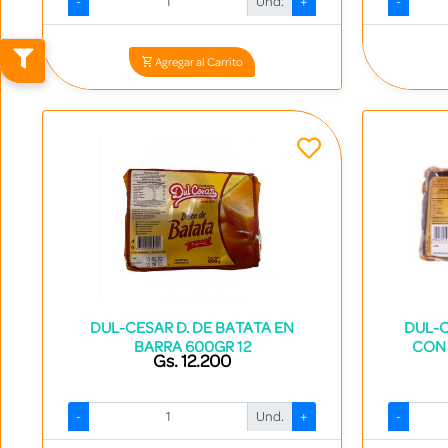
-
Und.
+
-
Codigo: 16465 - 7840536000548
Agregar al Carrito
DUL-CESAR D. DE BATATA EN
DUL-C
BARRA 600GR 12
CON
Gs. 12.200
-
Und.
+
-
Codigo: 13331 - 7840531000154