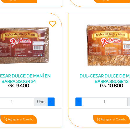
ESAR DULCE DE MANÍ EN
DUL-CESAR DULCE DE M
BARRA 320GR 24
BARRA 380GR 12
Gs. 9.400
Gs. 10.800
Und.
+
-
Codigo: 2302 - 7840531000239
Codigo: 13334 - 784053100024
Agregar al Carrito
Agregar al Carrito