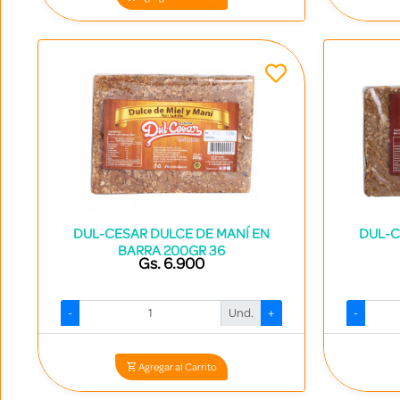
DUL-CESAR DULCE DE MANÍ EN
DUL-C
BARRA 200GR 36
Gs. 6.900
-
Und.
+
-
Codigo: 2303 - 7840531000253
Agregar al Carrito