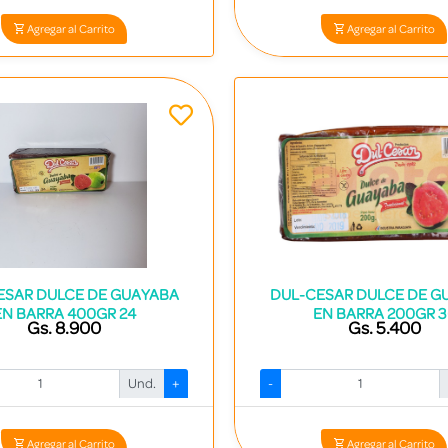
Agregar al Carrito
Agregar al Carrito
ESAR DULCE DE GUAYABA
DUL-CESAR DULCE DE G
EN BARRA 400GR 24
EN BARRA 200GR 3
Gs. 8.900
Gs. 5.400
Und.
+
-
Codigo: 2292 - 7840531000116
Codigo: 2293 - 784053100010
Agregar al Carrito
Agregar al Carrito