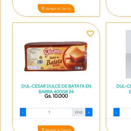
Agregar al Carrito
DUL-CESAR DULCE DE BATATA EN
DUL-C
BARRA 400GR 24
Gs. 10.000
-
Und.
+
-
Codigo: 2296 - 7840531000147
Agregar al Carrito