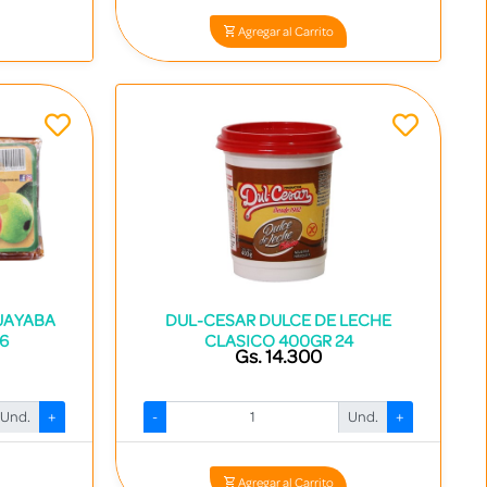
Agregar al Carrito
UAYABA
DUL-CESAR DULCE DE LECHE
6
CLASICO 400GR 24
Gs. 14.300
Und.
+
-
Und.
+
9
Codigo: 2279 - 7840531002325
Agregar al Carrito