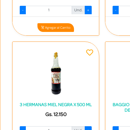
-
Und.
+
-
Codigo: 16459 - 7840536000081
Agregar al Carrito
3 HERMANAS MIEL NEGRA X 500 ML
BAGGIO
DE
Gs. 12.150