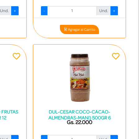
Und.
+
-
Und.
+
2
Codigo: 16483 - 7840536000234
Agregar al Carrito
 FRUTAS
DUL-CESAR COCO-CACAO-
 12
ALMENDRAS-MANI) 500GR 6
Gs. 22.000