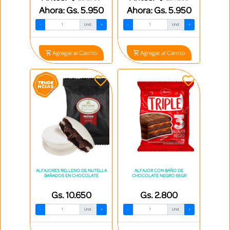
Ahora:
Gs. 5.950
Ahora:
Gs. 5.950
-
Und.
+
-
Und.
+
Agregar al Carrito
Agregar al Carrito
ALFAJORES RELLENO DE NUTELLA
ALFAJOR CON BAÑO DE
BAÑADOS EN CHOCOLATE
CHOCOLATE NEGRO 65GR
Gs. 10.650
Gs. 2.800
-
Und.
+
-
Und.
+