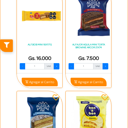
ALF.BOB MINI 16X117G
ALFAJOR AGUILA MINI TORTA
BROWNIE ARCOR 21X74
Gs. 16.000
Gs. 7.500
-
Und.
+
-
Und.
+
Agregar al Carrito
Agregar al Carrito