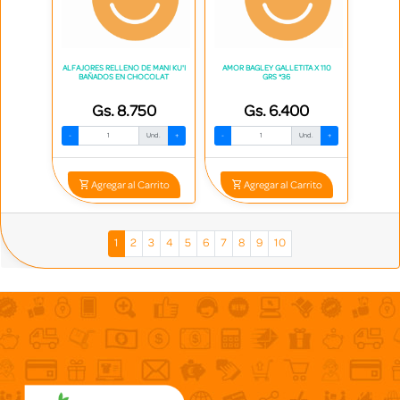
ALFAJORES RELLENO DE MANI KU'I
AMOR BAGLEY GALLETITA X 110
BAÑADOS EN CHOCOLAT
GRS *36
Gs. 8.750
Gs. 6.400
-
Und.
+
-
Und.
+
Agregar al Carrito
Agregar al Carrito
1
2
3
4
5
6
7
8
9
10