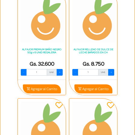
ALFAJOR PREMIUM BAÑO NEGRO
ALFAJOR RELLENO DE DULCE DE
50g x 6 UNID REGALERIA
LECHE BAÑADOS EN CH
Gs. 32.600
Gs. 8.750
-
Und.
+
-
Und.
+
Agregar al Carrito
Agregar al Carrito