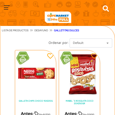
LISTA DE PRODUCTOS
DESAYUNO
GALLETITAS DULCES
Ordenar por:
Default
GALLETA CHIPS CHOCO 15X220G
MABEL´S ROSQUITA COCO
20X250GR
Antes:
Antes:
Gs. 6.700
Gs. 7.000