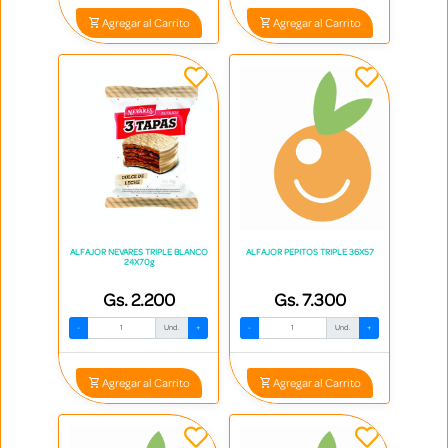
Agregar al Carrito
Agregar al Carrito
ALFAJOR NEVARES TRIPLE BLANCO
ALFAJOR PEPITOS TRIPLE 36X57
24X70g
Gs. 2.200
Gs. 7.300
-
Und.
+
-
Und.
+
Agregar al Carrito
Agregar al Carrito