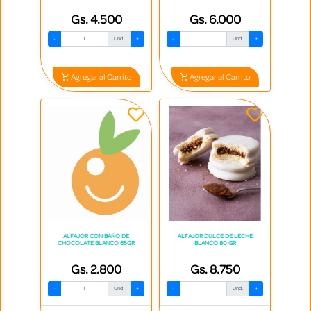
Gs. 4.500
Gs. 6.000
-
Und.
+
-
Und.
+
Agregar al Carrito
Agregar al Carrito
ALFAJOR CON BAÑO DE
ALFAJOR DULCE DE LECHE
CHOCOLATE BLANCO 65GR
BLANCO 80 GR
Gs. 2.800
Gs. 8.750
-
Und.
+
-
Und.
+