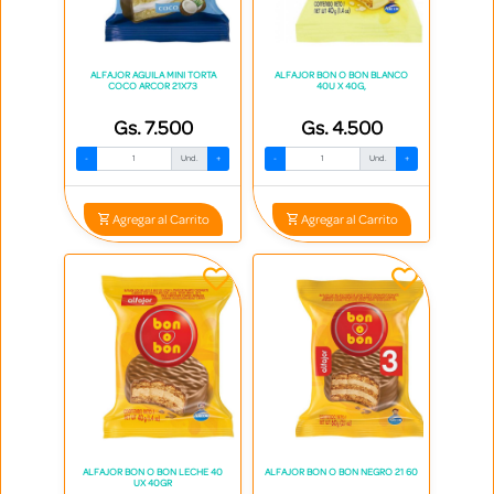
ALFAJOR AGUILA MINI TORTA
ALFAJOR BON O BON BLANCO
COCO ARCOR 21X73
40U X 40G,
Gs. 7.500
Gs. 4.500
-
Und.
+
-
Und.
+
Agregar al Carrito
Agregar al Carrito
ALFAJOR BON O BON LECHE 40
ALFAJOR BON O BON NEGRO 21 60
UX 40GR