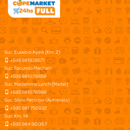
Suc. Eusebio Ayala (Km. 2)
+595 981938571
Suc. Facundo Machain
+595 981078858
Suc. Madamme Lynch (Maitei)
+595 981078986
Suc. Silvio Pettirosi (Autopista)
+595 981 750932
Suc. Km. 14
+595 984 961367