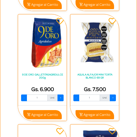
Agregar al Carrito
Agregar al Carrito
9 DE ORO GALLETITASAGRIDULCE
AGUILA ALFAJOR MINI TORTA
200g
BLANCO 69 GR
Gs. 6.900
Gs. 7.500
-
Und.
+
-
Und.
+
Agregar al Carrito
Agregar al Carrito