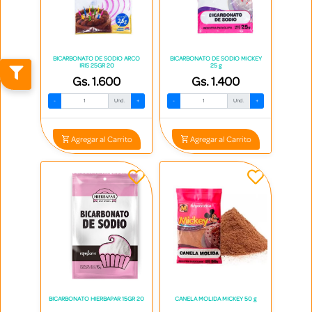
BICARBONATO DE SODIO ARCO
BICARBONATO DE SODIO MICKEY
IRIS 25GR 20
25 g
Gs. 1.600
Gs. 1.400
-
Und.
+
-
Und.
+
Agregar al Carrito
Agregar al Carrito
BICARBONATO HIERBAPAR 15GR 20
CANELA MOLIDA MICKEY 50 g