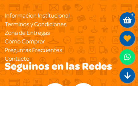
Informacion Institucional
0
Terminos y Condiciones
Zona de Entregas
Como Comprar
Preguntas Frecuentes
Contacto
Seguinos en las Redes
Copyright 2020
Pegasus Ecommerce
Todos los
Derechos Reservados