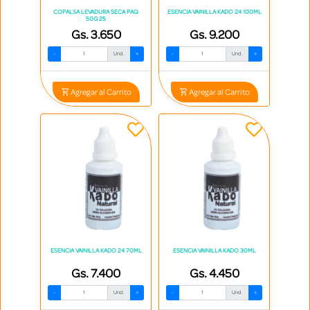
COPALSA LEVADURA SECA PAQ
ESENCIA VAINILLA KADO 24 100ML
50G 25
Gs. 3.650
Gs. 9.200
-
Und.
+
-
Und.
+
Agregar al Carrito
Agregar al Carrito
ESENCIA VAINILLA KADO 24 70ML
ESENCIA VAINILLA KADO 30ML
Gs. 7.400
Gs. 4.450
-
Und.
+
-
Und.
+