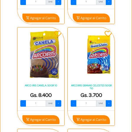
-
Und.
+
-
Und.
+
Agregar al Carrito
Agregar al Carrito
ARCO IRIS CANELA. 50GR 10
ARCOIRIS GRANAS CELESTES 50GR
*10
Gs. 8.400
Gs. 3.700
-
Und.
+
-
Und.
+
Agregar al Carrito
Agregar al Carrito