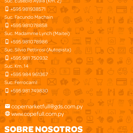
Suc. Eusebio Ayala (Km. 2)
+595 981938571
Suc. Facundo Machain
+595 981078858
Suc. Madamme Lynch (Maitei)
+595 981078986
Suc. Silvio Pettirosi (Autopista)
+595 981 750932
Suc. Km. 14
+595 984 961367
Suc. Ferrocarril
+595 981 749830
copemarketfull@gds.com.py
www.copefull.com.py
SOBRE NOSOTROS