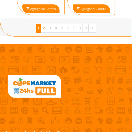
Agregar al Carrito
Agregar al Carrito
1
2
3
4
5
6
7
8
9
10