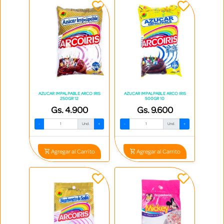
AZUCAR IMPALPABLE ARCO IRIS
AZUCAR IMPALPABLE ARCO IRIS
250GR 12
500GR 10
Gs. 4.900
Gs. 9.600
-
Und.
+
-
Und.
+
Agregar al Carrito
Agregar al Carrito