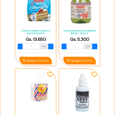
COPALSA CREMA CHANTILLY
COPALSA ESENCIA DE NARANJA
BOLSITA 200G 18
BOTELL 120CC 4
Gs. 13.650
Gs. 5.300
-
Und.
+
-
Und.
+
Agregar al Carrito
Agregar al Carrito