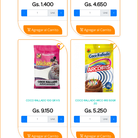
Gs. 1.400
Gs. 4.650
-
Und.
+
-
Und.
+
Agregar al Carrito
Agregar al Carrito
COCO RALLADO 100 GR X 5
COCO RALLADO ARCO IRIS 50GR
20
Gs. 9.150
Gs. 5.250
-
Und.
+
-
Und.
+
Agregar al Carrito
Agregar al Carrito