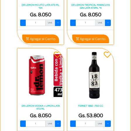
DR LEMON MOJITO LATA 473 ML
DR LEMON TROPICAL MARACUYA
*24
GIN LATA 473ML *4
Gs. 8.050
Gs. 8.050
-
Und.
+
-
Und.
+
Agregar al Carrito
Agregar al Carrito
DR LEMON VODKA + LIMON LATA
FERNET 1882 -750 CC
473 ML
Gs. 8.050
Gs. 53.800
-
Und.
+
-
Und.
+