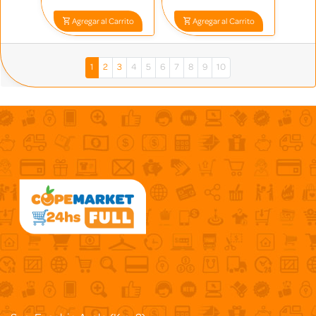
Agregar al Carrito
Agregar al Carrito
1
2
3
4
5
6
7
8
9
10