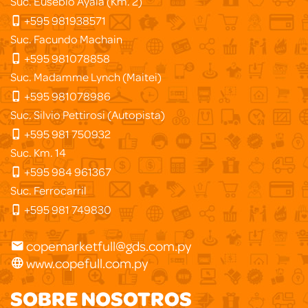
Suc. Eusebio Ayala (Km. 2)
+595 981938571
Suc. Facundo Machain
+595 981078858
Suc. Madamme Lynch (Maitei)
+595 981078986
Suc. Silvio Pettirosi (Autopista)
+595 981 750932
Suc. Km. 14
+595 984 961367
Suc. Ferrocarril
+595 981 749830
copemarketfull@gds.com.py
www.copefull.com.py
SOBRE NOSOTROS