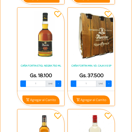
CAÑA FORTIN ETIQ. NEGRA 750 ML
CAÑA FORTIN MIN. VD. CAJA X 6 SP
Gs. 18.100
Gs. 37.500
-
Und.
+
-
Und.
+
Agregar al Carrito
Agregar al Carrito