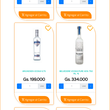
-
Und.
+
-
Und.
+
Agregar al Carrito
Agregar al Carrito
AMUNDSEN VODKA 1LTS
BELVEDERE VODKA PURE 40% 750
ML *6
Gs. 199.000
Gs. 334.000
-
Und.
+
-
Und.
+
Agregar al Carrito
Agregar al Carrito