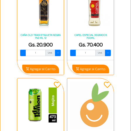
CAÑA OLD TRADI ETIQUETA NEGRA
CAPEL ESPECIAL 35GRADOS
750 ML 12
700ML
Gs. 20.900
Gs. 70.400
-
Und.
+
-
Und.
+
Agregar al Carrito
Agregar al Carrito