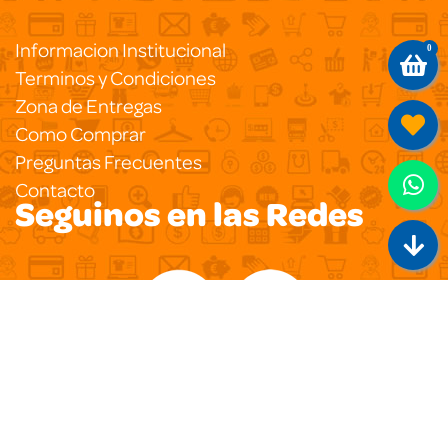
Informacion Institucional
0
Terminos y Condiciones
Zona de Entregas
Como Comprar
Preguntas Frecuentes
Contacto
Seguinos en las Redes
Copyright 2020
Pegasus Ecommerce
Todos los
Derechos Reservados