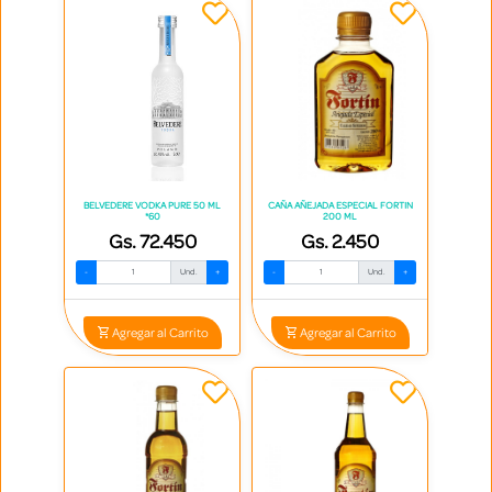
BELVEDERE VODKA PURE 50 ML
CAÑA AÑEJADA ESPECIAL FORTIN
*60
200 ML
Gs. 72.450
Gs. 2.450
-
Und.
+
-
Und.
+
Agregar al Carrito
Agregar al Carrito