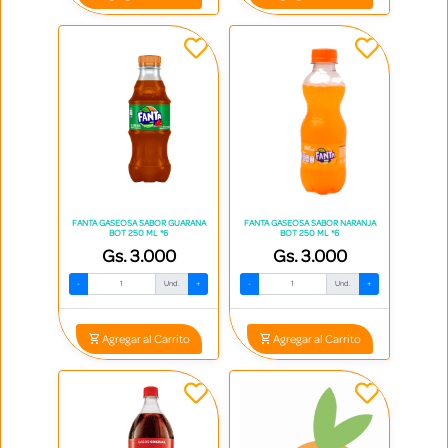
FANTA GASEOSA SABOR GUARANA
FANTA GASEOSA SABOR NARANJA
BOT 250 ML *6
BOT 250 ML *6
Gs. 3.000
Gs. 3.000
-
Und.
+
-
Und.
+
Agregar al Carrito
Agregar al Carrito