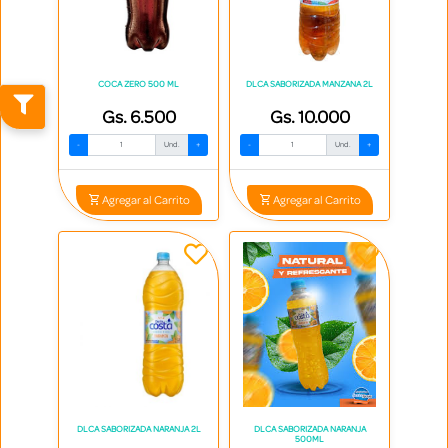
COCA ZERO 500 ML
DLCA SABORIZADA MANZANA 2L
Gs. 6.500
Gs. 10.000
-
Und.
+
-
Und.
+
Agregar al Carrito
Agregar al Carrito
DLCA SABORIZADA NARANJA 2L
DLCA SABORIZADA NARANJA
500ML