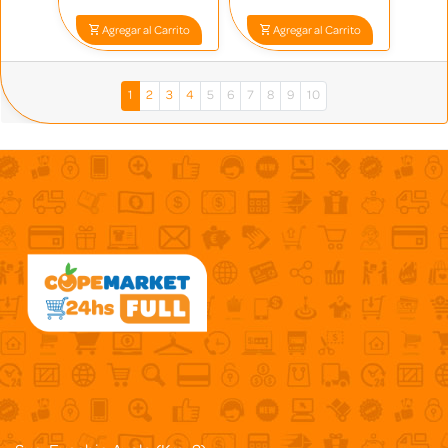
Agregar al Carrito
Agregar al Carrito
1
2
3
4
5
6
7
8
9
10