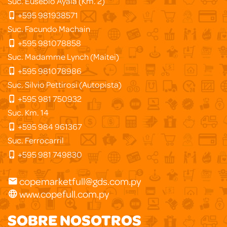
Suc. Eusebio Ayala (Km. 2)
+595 981938571
Suc. Facundo Machain
+595 981078858
Suc. Madamme Lynch (Maitei)
+595 981078986
Suc. Silvio Pettirosi (Autopista)
+595 981 750932
Suc. Km. 14
+595 984 961367
Suc. Ferrocarril
+595 981 749830
copemarketfull@gds.com.py
www.copefull.com.py
SOBRE NOSOTROS