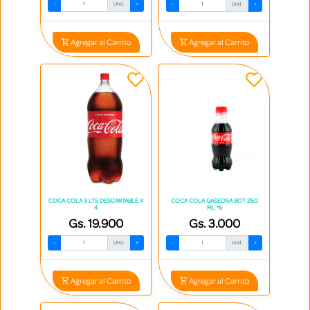
-
Und.
+
-
Und.
+
Agregar al Carrito
Agregar al Carrito
COCA COLA 3 LTS DESCARTABLE X
COCA COLA GASEOSA BOT 250
4
ML *6
Gs. 19.900
Gs. 3.000
-
Und.
+
-
Und.
+
Agregar al Carrito
Agregar al Carrito