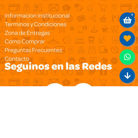
Informacion Institucional
0
Terminos y Condiciones
Zona de Entregas
Como Comprar
Preguntas Frecuentes
Contacto
Seguinos en las Redes
Copyright 2020
Pegasus Ecommerce
Todos los
Derechos Reservados