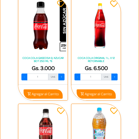
COCA COLA GASEOSA S/ AZUCAR
COCA COLA ORIGINAL 1 L. X 12
BOT 250 ML *6
RETORNABLE
Gs. 3.000
Gs. 6.500
-
Und.
+
-
Und.
+
Agregar al Carrito
Agregar al Carrito